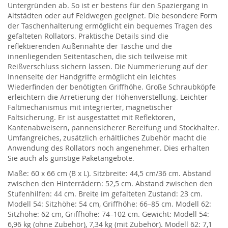
Untergründen ab. So ist er bestens für den Spaziergang in
Altstädten oder auf Feldwegen geeignet. Die besondere Form
der Taschenhalterung ermöglicht ein bequemes Tragen des
gefalteten Rollators. Praktische Details sind die
reflektierenden Außennähte der Tasche und die
innenliegenden Seitentaschen, die sich teilweise mit
Reißverschluss sichern lassen. Die Nummerierung auf der
Innenseite der Handgriffe ermöglicht ein leichtes
Wiederfinden der benötigten Griffhöhe. Große Schraubköpfe
erleichtern die Arretierung der Höhenverstellung. Leichter
Faltmechanismus mit integrierter, magnetischer
Faltsicherung. Er ist ausgestattet mit Reflektoren,
Kantenabweisern, pannensicherer Bereifung und Stockhalter.
Umfangreiches, zusätzlich erhältliches Zubehör macht die
Anwendung des Rollators noch angenehmer. Dies erhalten
Sie auch als günstige Paketangebote.
Maße: 60 x 66 cm (B x L). Sitzbreite: 44,5 cm/36 cm. Abstand
zwischen den Hinterrädern: 52,5 cm. Abstand zwischen den
Stufenhilfen: 44 cm. Breite im gefalteten Zustand: 23 cm.
Modell 54: Sitzhöhe: 54 cm, Griffhöhe: 66–85 cm. Modell 62:
Sitzhöhe: 62 cm, Griffhöhe: 74–102 cm. Gewicht: Modell 54:
6,96 kg (ohne Zubehör), 7,34 kg (mit Zubehör). Modell 62: 7,1