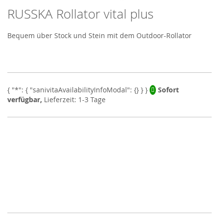
RUSSKA Rollator vital plus
Skip
to
the
Bequem über Stock und Stein mit dem Outdoor-Rollator
beginning
of
the
images
gallery
Sofort
verfügbar,
Lieferzeit: 1-3 Tage