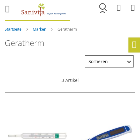
Merkliste
War
Startseite
Marken
Geratherm
Geratherm
Ho
3
Artikel