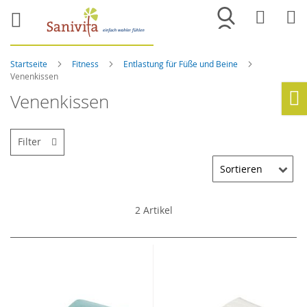
Merkliste
War
Startseite
Fitness
Entlastung für Füße und Beine
Venenkissen
Venenkissen
Ho
Filter
2
Artikel