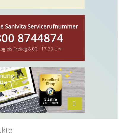
e Sanivita Servicerufnummer
800 8744874
ag bis Freitag
8.00 - 17.30 Uhr
hnung
ita
ukte