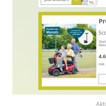
Pr
Sc
Stoc
dazu
4.6
inkl
Akt