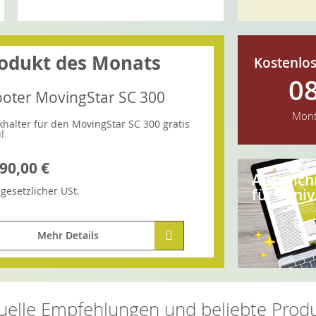
odukt des Monats
Kostenlos
0
ooter MovingStar SC 300
Mont
khalter für den MovingStar SC 300 gratis
!
90,00 €
Auszeic
.
gesetzlicher
USt.
für Saniv
Mehr Details
uelle Empfehlungen und beliebte Prod