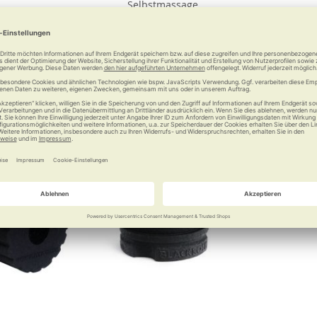
Selbstmassage
 €
44,95 €
Vergleichen
Merken
Vergleichen
Merke