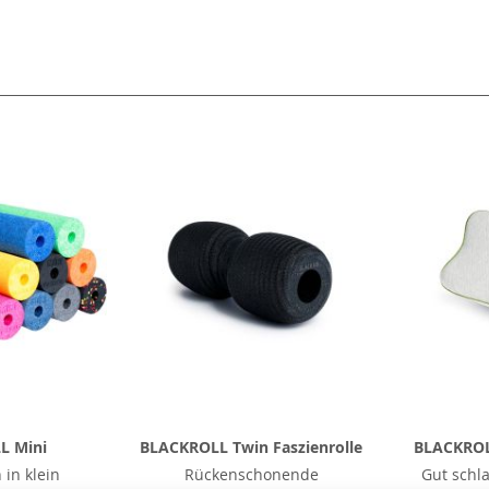
l
L Mini
BLACKROLL Twin Faszienrolle
BLACKROL
 in klein
Rückenschonende
Gut schl