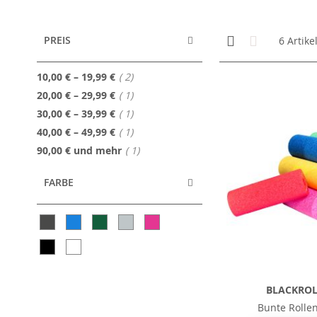
Anzeigen
Kachelansicht
Liste
PREIS
6
Artike
als
Artikel
10,00 €
–
19,99 €
2
Artikel
20,00 €
–
29,99 €
1
Artikel
30,00 €
–
39,99 €
1
Artikel
40,00 €
–
49,99 €
1
Artikel
90,00 €
und mehr
1
FARBE
BLACKROL
Bunte Rollen