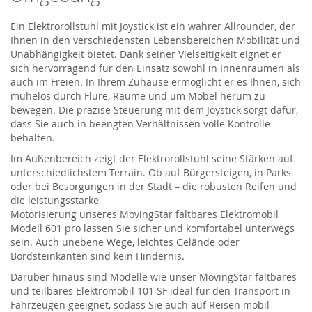
Ein Elektrorollstuhl mit Joystick ist ein wahrer Allrounder, der
Ihnen in den verschiedensten Lebensbereichen Mobilität und
Unabhängigkeit bietet. Dank seiner Vielseitigkeit eignet er
sich hervorragend für den Einsatz sowohl in Innenräumen als
auch im Freien. In Ihrem Zuhause ermöglicht er es Ihnen, sich
mühelos durch Flure, Räume und um Möbel herum zu
bewegen. Die präzise Steuerung mit dem Joystick sorgt dafür,
dass Sie auch in beengten Verhältnissen volle Kontrolle
behalten.
Im Außenbereich zeigt der Elektrorollstuhl seine Stärken auf
unterschiedlichstem Terrain. Ob auf Bürgersteigen, in Parks
oder bei Besorgungen in der Stadt – die robusten Reifen und
die leistungsstarke
Motorisierung
unseres
MovingStar
faltbares Elektromobil
Modell 601
pro
lassen
Sie sicher und komfortabel unterwegs
sein. Auch unebene Wege, leichtes Gelände oder
Bordsteinkanten sind kein Hindernis.
Darüber hinaus sind Modelle
wie unser
MovingStar
faltbares
und teilbares Elektromobil 101 SF
ideal
für den Transport in
Fahrzeugen geeignet, sodass Sie auch auf Reisen mobil