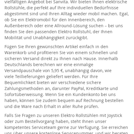
vielfältigen Angebot bei
Sanvita
. Wir bieten Ihnen e
lektrische
Rollstühle
, die perfekt auf Ihre individuellen Bedürfnisse
abgestimmt sind
und Ihren Alltag wieder mobil machen
. Egal,
ob Sie ein
Elektromobil
für den Innenbereich, den
Außenbereich oder eine Allround-Lösung suchen – bei uns
finden Sie den passenden
Elektro
Rollstuhl
, der Ihnen
Mobilität und Unabhängigkeit zurückgibt.
Fügen Sie Ihren gewünschten
Artikel
einfach in den
Warenkorb und profitieren Sie von einem schnellen und
sicheren Versand direkt zu Ihnen nach Hause. Innerhalb
Deutschlands berechnen wir eine einmalige
Versandpauschale von 5,95 €, unabhängig davon, wie
viele
Teillieferu
n
gen geliefert werden
. Für Ihre
Bequemlichkeit bieten wir verschiedene sichere
Zahlungsmethoden an, darunter PayPal, Kreditkarte und
Sofortüberweisung. Wenn Sie ein Kundenkonto bei uns
haben, können Sie zudem bequem auf Rechnung bestellen
und die Ware nach Erhalt in aller Ruhe prüfen.
Falls Sie Fragen zu unseren
Elektro
R
ollstühlen
mit Joystick
oder zum Bestellvorgang haben, steht Ihnen unser
kompetentes Serviceteam gerne zur Verfügung. Sie erreichen
uns über unsere kostenlose Servicenummer, und wir beraten