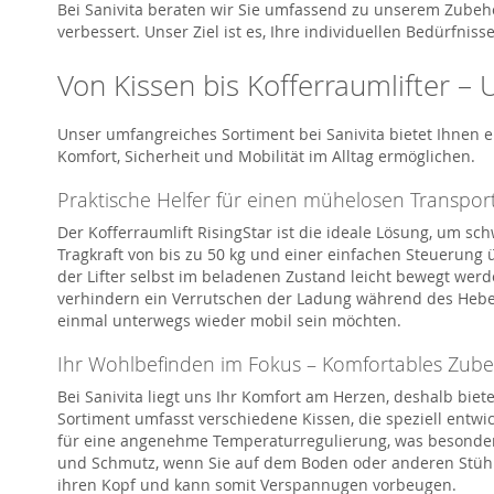
Bei
Sanivita
beraten wir Sie umfassend zu unserem Zubehör
verbessert. Unser Ziel ist es, Ihre individuellen Bedürfn
Von Kissen bis
Kofferraumlifter
– U
Unser umfangreiches Sortiment bei
Sanivita
bietet Ihnen e
Komfort, Sicherheit und Mobilität im Alltag ermöglichen.
Praktische Helfer für einen mühelosen Transpor
Der
Kofferraumlift
RisingStar
ist die ideale Lösung, um s
Tragkraft von bis zu 50 kg und einer einfachen Steuerung 
der
Lifter
selbst im beladenen Zustand leicht bewegt werden
verhindern ein Verrutschen der Ladung während des Hebens
einmal unterwegs wieder mobil sein möchten.
Ihr Wohlbefinden im Fokus – Komfortables Zubeh
Bei
Sanivita
liegt uns Ihr Komfort am Herzen, deshalb biet
Sortiment umfa
s
st verschiedene Kissen,
die speziell entw
für eine angenehme Temperaturregulierung, was besonder
und Schmutz, wenn Sie auf dem Boden oder anderen Stüh
ihren
Kopf und kann somit
Verspannugen
vorbeugen.