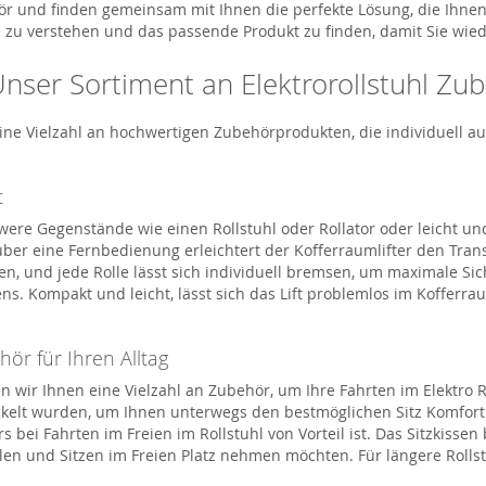
 und finden gemeinsam mit Ihnen die perfekte Lösung, die Ihnen 
isse zu verstehen und das passende Produkt zu finden, damit Sie wi
nser Sortiment an Elektrorollstuhl Zu
ine Vielzahl an hochwertigen Zubehörprodukten, die individuell 
t
chwere Gegenstände wie
einen Rollstuhl oder Rollator
oder
leicht un
über eine Fernbedienung erleichtert der
Kofferraumlifter
den Trans
, und jede Rolle lässt sich individuell bremsen, um maximale Sic
. Kompakt und leicht, lässt sich d
as Lift
problemlos im Kofferraum
ör für Ihren Alltag
en wir Ihnen eine Vielzahl an Zubehör, um Ihre Fahrten im
Elektro R
ickelt wurden, um Ihnen unterwegs den bestmöglichen
Sitz
Komfort
s bei
Fahrten
im Freien
im Rollstuhl von Vorteil ist. Das Sitzkiss
len und Sitzen im Freien Platz nehmen möchten.
Für längere Rolls