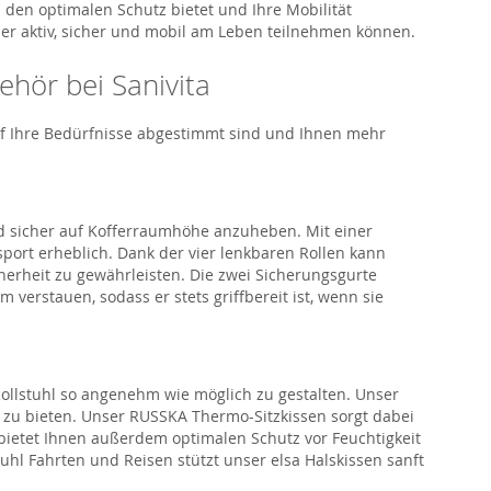
den optimalen Schutz bietet und Ihre Mobilität
eder aktiv, sicher und mobil am Leben teilnehmen können.
behör bei
Sanivita
auf Ihre Bedürfnisse abgestimmt sind und Ihnen mehr
d sicher
auf Kofferraumhöhe anzuheben. Mit einer
port erheblich. Dank der vier lenkbaren Rollen kann
herheit zu gewährleisten. Die zwei Sicherungsgurte
 verstauen, sodass er stets griffbereit ist
, wenn sie
ollstuhl
so angenehm wie möglich zu gestalten. Unser
zu bieten.
Unser
RUSSKA Thermo-Sitzkissen
sorgt dabei
en bietet Ihnen außerdem optima
len Schutz vor Feuchtigkeit
tuhl Fahrten und Reisen stützt unser
elsa
Halskissen
sanft