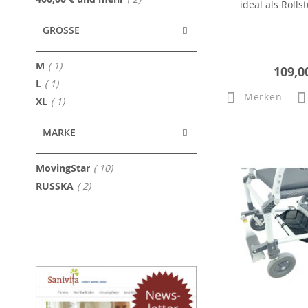
ideal als Rolls
GRÖSSE
Artikel
M
1
109,0
Artikel
L
1
Merken
Artikel
XL
1
MARKE
Artikel
MovingStar
10
Artikel
RUSSKA
2