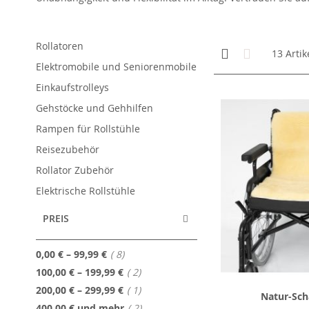
Rollatoren
Anzeigen
Kachelansicht
Liste
13
Artik
als
Elektromobile und Seniorenmobile
Einkaufstrolleys
Gehstöcke und Gehhilfen
Rampen für Rollstühle
Reisezubehör
Rollator Zubehör
Elektrische Rollstühle
PREIS
Artikel
0,00 €
–
99,99 €
8
Artikel
100,00 €
–
199,99 €
2
Artikel
200,00 €
–
299,99 €
1
Natur-Scha
Artikel
400,00 €
und mehr
2