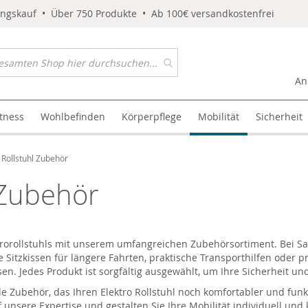
ungskauf • Über 750 Produkte • Ab 100€ versandkostenfrei
An
itness
Wohlbefinden
Körperpflege
Mobilität
Sicherheit
 Rollstuhl Zubehör
 Zubehör
ktrorollstuhls mit unserem umfangreichen Zubehörsortiment. Bei
Sa
 Sitzkissen für längere Fahrten, praktische Transporthilfen oder 
sen. Jedes Produkt ist sorgfältig ausgewählt, um Ihre Sicherheit u
de Zubehör, das Ihren
Elektro Rollstuhl
noch komfortabler und funk
f unsere Expertise und gestalten Sie Ihre Mobilität individuell und