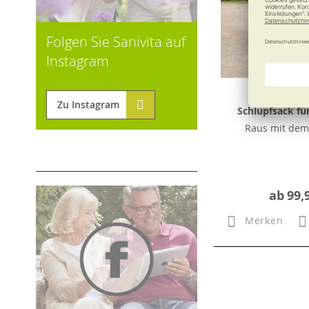
Folgen Sie Sanivita auf
Instagram
Zu Instagram
Schlupfsack für
Raus mit dem 
ab
99,
Merken