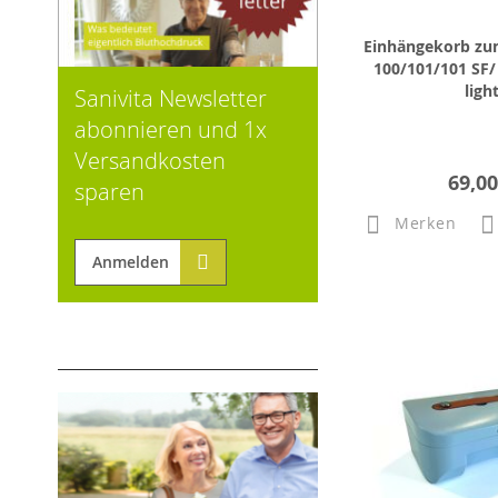
Einhängekorb zu
100/101/101 SF/ 
ligh
Sanivita Newsletter
abonnieren und 1x
Versandkosten
69,00
sparen
Merken
Anmelden