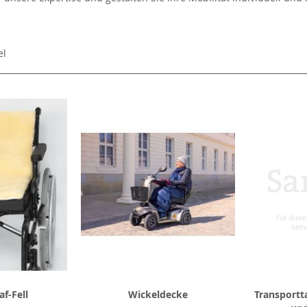
el
f-Fell
Wickeldecke
Transportt