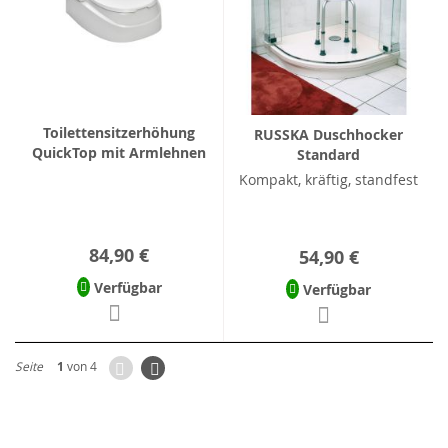
Toilettensitzerhöhung
RUSSKA Duschhocker
QuickTop mit Armlehnen
Standard
Kompakt, kräftig, standfest
84,90 €
54,90 €
Verfügbar
Verfügbar
Zurück
Seite
Weiter
Seite
1
von 4