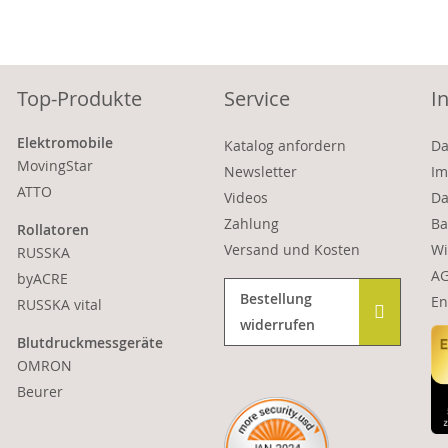
Top-Produkte
Service
I
Elektromobile
Katalog anfordern
Da
MovingStar
Newsletter
Im
ATTO
Videos
Da
Zahlung
Ba
Rollatoren
Versand und Kosten
Wi
RUSSKA
A
byACRE
Bestellung
En
RUSSKA vital
widerrufen
Blutdruckmessgeräte
OMRON
Beurer