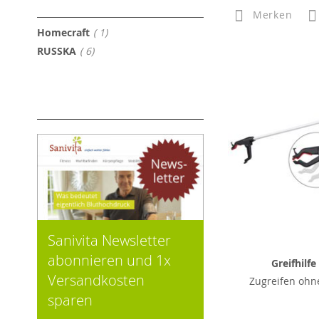
Merken
Artikel
Homecraft
1
Artikel
RUSSKA
6
Sanivita Newsletter
abonnieren und 1x
Greifhilfe
Versandkosten
Zugreifen ohne
sparen