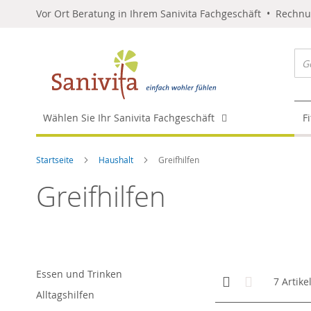
Vor Ort Beratung in Ihrem Sanivita Fachgeschäft • Rechn
Wählen Sie Ihr Sanivita Fachgeschäft
F
Startseite
Haushalt
Greifhilfen
Greifhilfen
Essen und Trinken
Anzeigen
Kachelansicht
Liste
7
Artike
als
Alltagshilfen