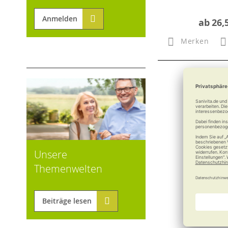
Anmelden
ab
26,
Merken
Unsere
Themenwelten
Beiträge lesen