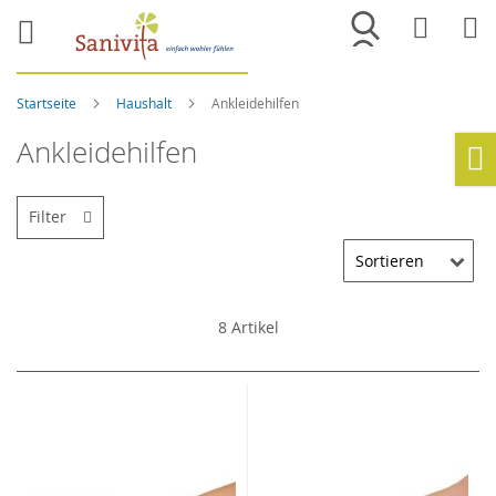
Merkliste
War
Startseite
Haushalt
Ankleidehilfen
Ankleidehilfen
Ho
Filter
8
Artikel