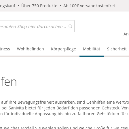
ungskauf • Über 750 Produkte • Ab 100€ versandkostenfrei
An
itness
Wohlbefinden
Körperpflege
Mobilität
Sicherheit
lfen
 auf Ihre Bewegungsfreiheit auswirken, sind Gehhilfen eine wertv
 bei Sanivita bietet für jeden Bedarf den passenden Gehstock. Vo
 für individuelle Anpassung bis hin zu faltbaren Gehstöcken für 
, welches Modell Sie wählen sollen und welche Größe für Sie geeig