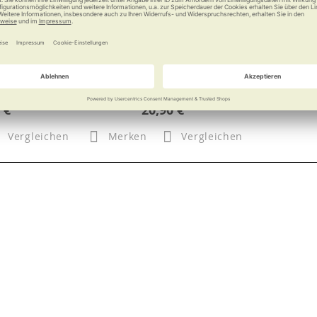
kralle
RUSSKA Gehstockspitze mit
Gelenk und Federung
st
Einfach Spitze, dieser
Stoßdämpfer!
 €
20,90 €
Vergleichen
Merken
Vergleichen