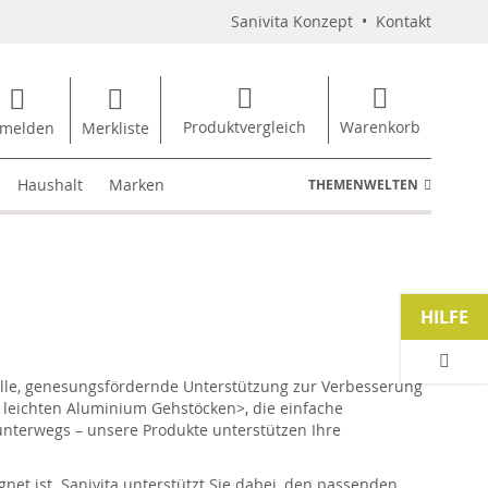
Sanivita Konzept
•
Kontakt
Produktvergleich
Warenkorb
melden
Merkliste
Haushalt
Marken
THEMENWELTEN
HILFE
olle, genesungsfördernde Unterstützung zur Verbesserung
n leichten Aluminium Gehstöcken>, die einfache
unterwegs – unsere Produkte unterstützen Ihre
net ist. Sanivita unterstützt Sie dabei, den passenden