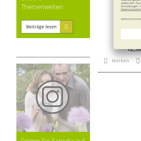
Themenwelten
RUSSKA Eis
Eisfe
Beiträge lesen
12,50
Merken
Folgen Sie Sanivita auf