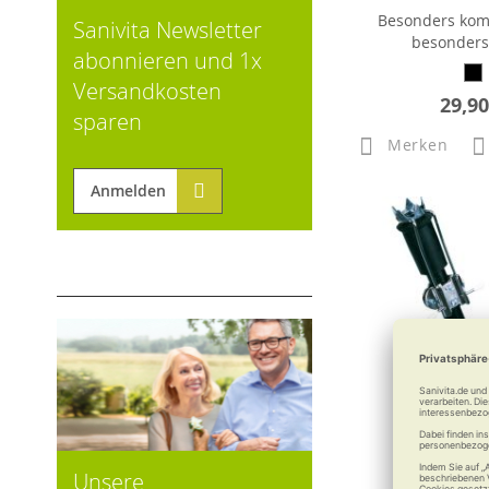
Besonders kom
Sanivita Newsletter
besonders 
abonnieren und 1x
Versandkosten
29,90
sparen
Merken
Anmelden
Unsere