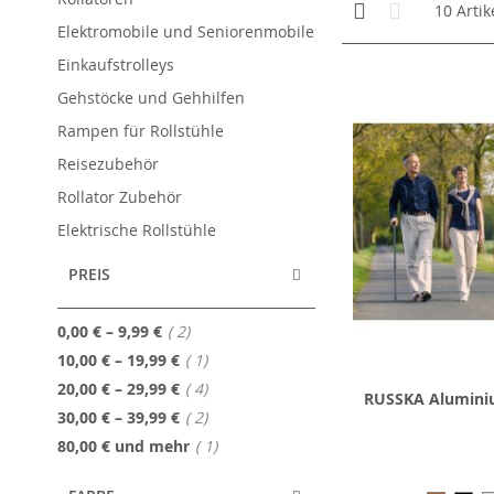
Anzeigen
Kachelansicht
Liste
10
Artik
als
Elektromobile und Seniorenmobile
Einkaufstrolleys
Gehstöcke und Gehhilfen
Rampen für Rollstühle
Reisezubehör
Rollator Zubehör
Elektrische Rollstühle
PREIS
Artikel
0,00 €
–
9,99 €
2
Artikel
10,00 €
–
19,99 €
1
Artikel
20,00 €
–
29,99 €
4
RUSSKA Alumini
Artikel
30,00 €
–
39,99 €
2
Artikel
80,00 €
und mehr
1