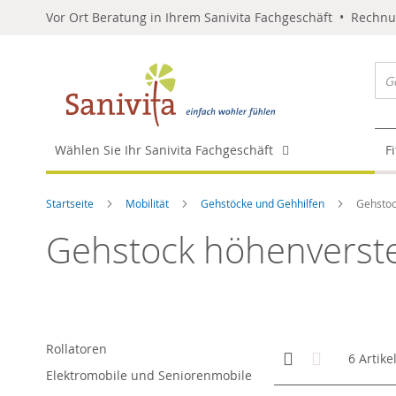
Vor Ort Beratung in Ihrem Sanivita Fachgeschäft • Rechn
Wählen Sie Ihr Sanivita Fachgeschäft
F
Startseite
Mobilität
Gehstöcke und Gehhilfen
Gehstoc
Gehstock höhenverste
Rollatoren
Anzeigen
Kachelansicht
Liste
6
Artike
als
Elektromobile und Seniorenmobile