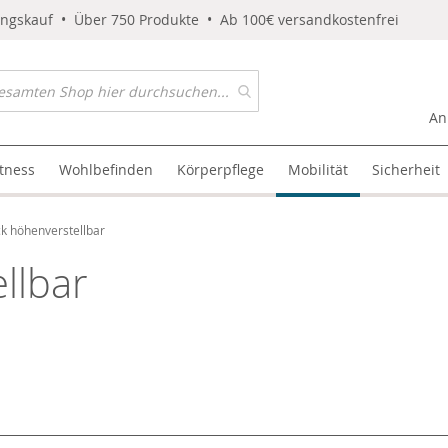
ungskauf • Über 750 Produkte • Ab 100€ versandkostenfrei
An
itness
Wohlbefinden
Körperpflege
Mobilität
Sicherheit
k höhenverstellbar
llbar
l