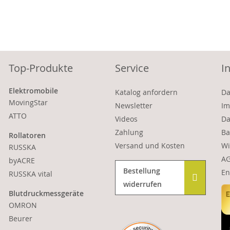
Top-Produkte
Service
I
Elektromobile
Katalog anfordern
Da
MovingStar
Newsletter
Im
ATTO
Videos
Da
Zahlung
Ba
Rollatoren
Versand und Kosten
Wi
RUSSKA
A
byACRE
Bestellung
En
RUSSKA vital
widerrufen
Blutdruckmessgeräte
OMRON
Beurer