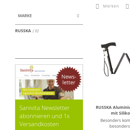
Merken
MARKE
Artikel
RUSSKA
6
Sanivita Newsletter
RUSSKA Alumini
mit Siliko
abonnieren und 1x
Besonders kom
Versandkosten
besonders 