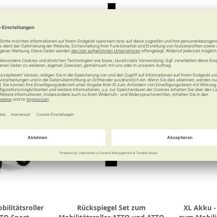
0 €
179,00 €
Vergleichen
Merken
Vergleichen
Merke
ilitätsroller
Rückspiegel Set zum
XL Akku -