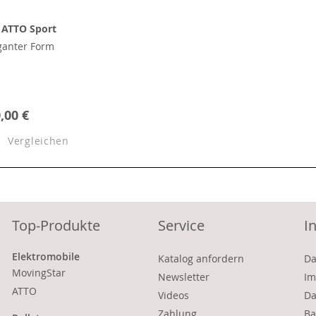
r ATTO Sport
eganter Form
,00 €
Vergleichen
Top-Produkte
Service
I
Elektromobile
Katalog anfordern
Da
MovingStar
Newsletter
Im
ATTO
Videos
Da
Zahlung
Ba