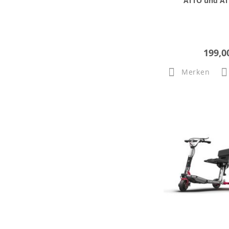
ATTO und AT
199,0
Merken