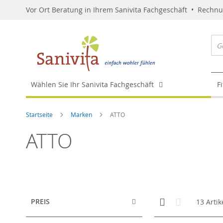
Vor Ort Beratung in Ihrem Sanivita Fachgeschäft • Rechn
Wählen Sie Ihr Sanivita Fachgeschäft
F
Startseite
Marken
ATTO
ATTO
Anzeigen
Kachelansicht
Liste
PREIS
13
Artik
als