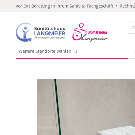
Vor Ort Beratung in Ihrem Sanivita Fachgeschäft • Rechn
Weitere Standorte wählen
F
Skip
to
the
end
of
the
images
gallery