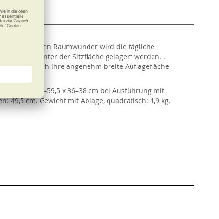
nten und leichten Raumwunder wird die tägliche
 praktisch unter der Sitzfläche gelagert werden. .
nen sich durch ihre angenehm breite Auflagefläche
 (L x B) bzw. 57–59,5 x 36–38 cm bei Ausführung mit
n: 49,5 cm. Gewicht mit Ablage, quadratisch: 1,9 kg.