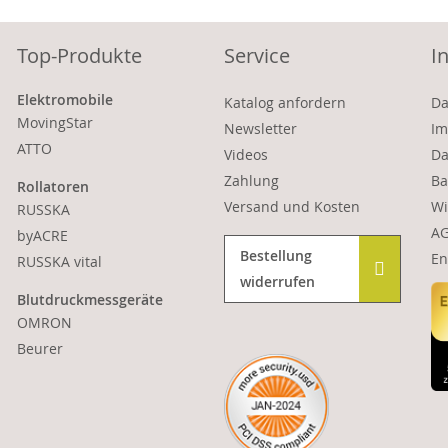
Top-Produkte
Service
I
Elektromobile
Katalog anfordern
Da
MovingStar
Newsletter
Im
ATTO
Videos
Da
Zahlung
Ba
Rollatoren
Versand und Kosten
Wi
RUSSKA
A
byACRE
Bestellung
En
RUSSKA vital
widerrufen
Blutdruckmessgeräte
OMRON
Beurer