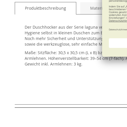
of
Produktbeschreibung
Material und Pfleg
the
images
gallery
Der Duschhocker aus der Serie laguna vereint schicke
Hygiene selbst in kleinen Duschen zum Erlebnis. Bei 
Noch mehr Sicherheit und Unterstützung beim Hinset
sowie die werkzeuglose, sehr einfache Montage aus.
Maße: Sitzfläche: 30,5 x 30,5 cm (L x B) bzw. 50 x 30
Armlehnen. Höhenverstellbarkeit: 39–54 cm (7-fach). A
Gewicht inkl. Armlehnen: 3 kg.