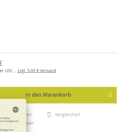
€
er
USt. ,
zzgl.
5,95 €
Versand
In den Warenkorb
Merken
Vergleichen
Drucken