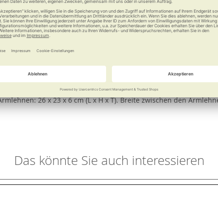
e
Weitere Informationen
s Design mit höchster Qualität und Flexibilität. Auf diesem elega
der Ausführung mit Ablage, quadratisch können die Duschutensilien
zen und Aufstehen bietet die Variante mit Armlehnen. Diese zeich
 cm bei Ausführung mit Armlehnen. Stellfläche: 36–38,6 x 36–38,6 cm
rmlehnen: 26 x 23 x 6 cm (L x H x T). Breite zwischen den Armlehne
Das könnte Sie auch interessieren