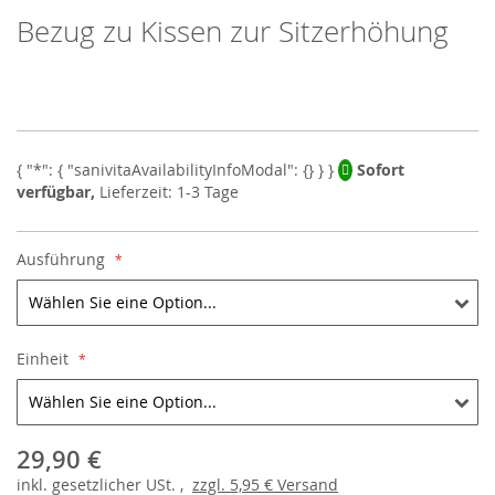
Bezug zu Kissen zur Sitzerhöhung
Skip
to
the
beginning
of
the
images
Sofort
gallery
verfügbar,
Lieferzeit: 1-3 Tage
Ausführung
Einheit
29,90 €
inkl.
gesetzlicher
USt. ,
zzgl.
5,95 €
Versand