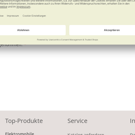
 regelmäßig (maximal 2 Mal pro Woche) über Neuigkeiten und Angeb
 Newsletter erfasst und ausgewertet werden darf, um die Inhalte 
 Zukunft widerrufen. Durch den Widerruf wird die Rechtmäßigkeit de
 genommen.
Top-Produkte
Service
I
Elektromobile
Katalog anfordern
Da