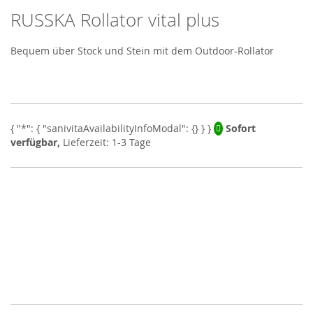
RUSSKA Rollator vital plus
Skip
to
the
Bequem über Stock und Stein mit dem Outdoor-Rollator
beginning
of
the
images
gallery
Sofort
verfügbar,
Lieferzeit: 1-3 Tage