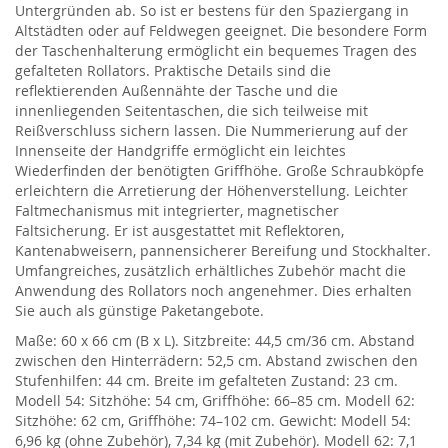
Untergründen ab. So ist er bestens für den Spaziergang in
Altstädten oder auf Feldwegen geeignet. Die besondere Form
der Taschenhalterung ermöglicht ein bequemes Tragen des
gefalteten Rollators. Praktische Details sind die
reflektierenden Außennähte der Tasche und die
innenliegenden Seitentaschen, die sich teilweise mit
Reißverschluss sichern lassen. Die Nummerierung auf der
Innenseite der Handgriffe ermöglicht ein leichtes
Wiederfinden der benötigten Griffhöhe. Große Schraubköpfe
erleichtern die Arretierung der Höhenverstellung. Leichter
Faltmechanismus mit integrierter, magnetischer
Faltsicherung. Er ist ausgestattet mit Reflektoren,
Kantenabweisern, pannensicherer Bereifung und Stockhalter.
Umfangreiches, zusätzlich erhältliches Zubehör macht die
Anwendung des Rollators noch angenehmer. Dies erhalten
Sie auch als günstige Paketangebote.
Maße: 60 x 66 cm (B x L). Sitzbreite: 44,5 cm/36 cm. Abstand
zwischen den Hinterrädern: 52,5 cm. Abstand zwischen den
Stufenhilfen: 44 cm. Breite im gefalteten Zustand: 23 cm.
Modell 54: Sitzhöhe: 54 cm, Griffhöhe: 66–85 cm. Modell 62:
Sitzhöhe: 62 cm, Griffhöhe: 74–102 cm. Gewicht: Modell 54:
6,96 kg (ohne Zubehör), 7,34 kg (mit Zubehör). Modell 62: 7,1