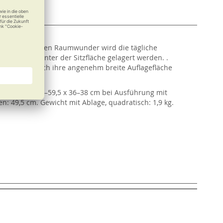
nten und leichten Raumwunder wird die tägliche
 praktisch unter der Sitzfläche gelagert werden. .
nen sich durch ihre angenehm breite Auflagefläche
 (L x B) bzw. 57–59,5 x 36–38 cm bei Ausführung mit
n: 49,5 cm. Gewicht mit Ablage, quadratisch: 1,9 kg.