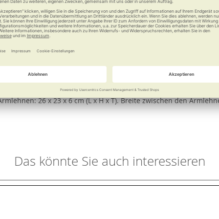
e
Weitere Informationen
s Design mit höchster Qualität und Flexibilität. Auf diesem elega
der Ausführung mit Ablage, quadratisch können die Duschutensilien
zen und Aufstehen bietet die Variante mit Armlehnen. Diese zeich
 cm bei Ausführung mit Armlehnen. Stellfläche: 36–38,6 x 36–38,6 cm
rmlehnen: 26 x 23 x 6 cm (L x H x T). Breite zwischen den Armlehne
Das könnte Sie auch interessieren