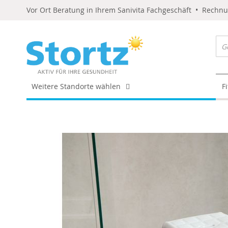
Vor Ort Beratung in Ihrem Sanivita Fachgeschäft • Rechn
Weitere Standorte wählen
F
Skip
to
the
end
of
the
images
gallery