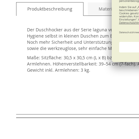
of
Produktbeschreibung
Material und Pfleg
the
images
gallery
Der Duschhocker aus der Serie laguna vereint schicke
Hygiene selbst in kleinen Duschen zum Erlebnis. Bei 
Noch mehr Sicherheit und Unterstützung beim Hinset
sowie die werkzeuglose, sehr einfache Montage aus.
Maße: Sitzfläche: 30,5 x 30,5 cm (L x B) bzw. 50 x 30
Armlehnen. Höhenverstellbarkeit: 39–54 cm (7-fach). A
Gewicht inkl. Armlehnen: 3 kg.