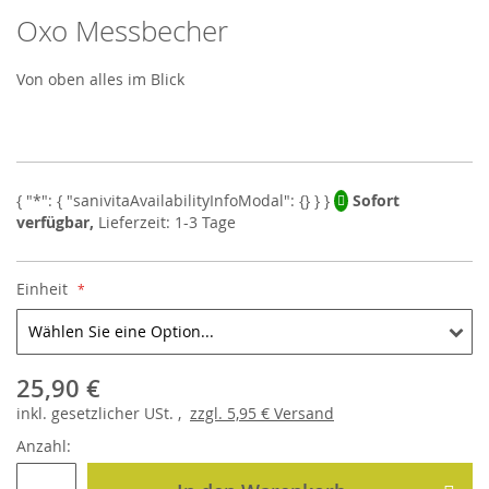
Oxo Messbecher
Skip
to
the
Von oben alles im Blick
beginning
of
the
images
gallery
Sofort
verfügbar,
Lieferzeit: 1-3 Tage
Einheit
25,90 €
inkl.
gesetzlicher
USt. ,
zzgl.
5,95 €
Versand
Anzahl: