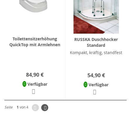
Toilettensitzerhöhung
RUSSKA Duschhocker
QuickTop mit Armlehnen
Standard
Kompakt, kräftig, standfest
84,90 €
54,90 €
Verfügbar
Verfügbar
Zurück
Seite
Weiter
Seite
1
von 4