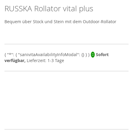
RUSSKA Rollator vital plus
Skip
to
the
Bequem über Stock und Stein mit dem Outdoor-Rollator
beginning
of
the
images
gallery
Sofort
verfügbar,
Lieferzeit: 1-3 Tage