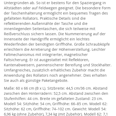
Untergründen ab. So ist er bestens für den Spaziergang in
Altstädten oder auf Feldwegen geeignet. Die besondere Form
der Taschenhalterung ermöglicht ein bequemes Tragen des
gefalteten Rollators. Praktische Details sind die
reflektierenden Außennähte der Tasche und die
innenliegenden Seitentaschen, die sich teilweise mit
Reißverschluss sichern lassen. Die Nummerierung auf der
Innenseite der Handgriffe ermöglicht ein leichtes
Wiederfinden der benötigten Griffhöhe. Große Schraubköpfe
erleichtern die Arretierung der Höhenverstellung. Leichter
Faltmechanismus mit integrierter, magnetischer
Faltsicherung. Er ist ausgestattet mit Reflektoren,
Kantenabweisern, pannensicherer Bereifung und Stockhalter.
Umfangreiches, zusätzlich erhältliches Zubehör macht die
Anwendung des Rollators noch angenehmer. Dies erhalten
Sie auch als günstige Paketangebote.
Maße: 60 x 66 cm (B x L). Sitzbreite: 44,5 cm/36 cm. Abstand
zwischen den Hinterrädern: 52,5 cm. Abstand zwischen den
Stufenhilfen: 44 cm. Breite im gefalteten Zustand: 23 cm.
Modell 54: Sitzhöhe: 54 cm, Griffhöhe: 66–85 cm. Modell 62:
Sitzhöhe: 62 cm, Griffhöhe: 74–102 cm. Gewicht: Modell 54:
6,96 kg (ohne Zubehör), 7,34 kg (mit Zubehör). Modell 62: 7,1