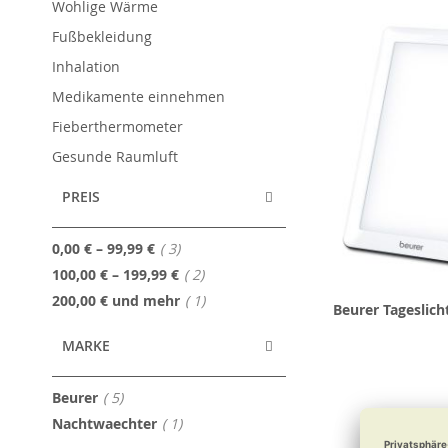
Wohlige Wärme
Fußbekleidung
Inhalation
Medikamente einnehmen
Fieberthermometer
Gesunde Raumluft
PREIS
Artikel
0,00 €
–
99,99 €
3
Artikel
100,00 €
–
199,99 €
2
Artikel
200,00 €
und mehr
1
Beurer Tageslich
MARKE
Artikel
Beurer
5
Artikel
Nachtwaechter
1
92,99