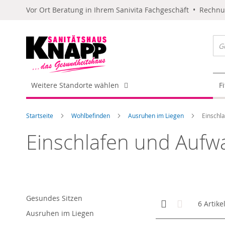
Vor Ort Beratung in Ihrem Sanivita Fachgeschäft • Rechn
Weitere Standorte wählen
F
Startseite
Wohlbefinden
Ausruhen im Liegen
Einschl
Einschlafen und Auf
Gesundes Sitzen
Anzeigen
Kachelansicht
Liste
6
Artike
als
Ausruhen im Liegen