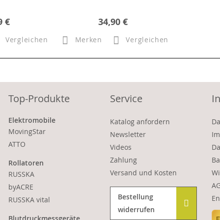
9 €
34,90 €
Vergleichen
Merken
Vergleichen
Top-Produkte
Service
I
Elektromobile
Katalog anfordern
Da
MovingStar
Newsletter
Im
ATTO
Videos
Da
Zahlung
Ba
Rollatoren
Versand und Kosten
Wi
RUSSKA
A
byACRE
Bestellung
En
RUSSKA vital
widerrufen
Blutdruckmessgeräte