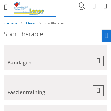
Merkliste
War
Startseite
Fitness
Sporttherapie
Sporttherapie
Ho
Bandagen
Faszientraining