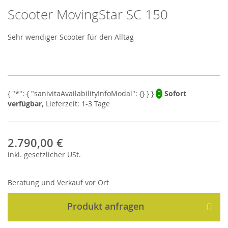
Scooter MovingStar SC 150
Skip
to
the
Sehr wendiger Scooter für den Alltag
beginning
of
the
images
gallery
Sofort
verfügbar,
Lieferzeit: 1-3 Tage
2.790,00 €
inkl.
gesetzlicher
USt.
Beratung und Verkauf vor Ort
Produkt anfragen