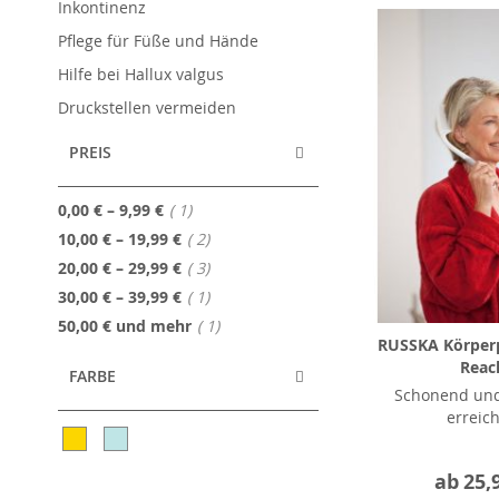
Inkontinenz
Pflege für Füße und Hände
Hilfe bei Hallux valgus
Druckstellen vermeiden
PREIS
Artikel
0,00 €
–
9,99 €
1
Artikel
10,00 €
–
19,99 €
2
Artikel
20,00 €
–
29,99 €
3
Artikel
30,00 €
–
39,99 €
1
Artikel
50,00 €
und mehr
1
RUSSKA Körperp
Reac
FARBE
Schonend un
erreic
ab
25,