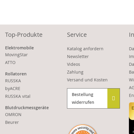
Top-Produkte
Service
I
Elektromobile
Katalog anfordern
Da
MovingStar
Newsletter
Im
ATTO
Videos
Da
Zahlung
Ba
Rollatoren
Versand und Kosten
Wi
RUSSKA
A
byACRE
Bestellung
En
RUSSKA vital
widerrufen
Blutdruckmessgeräte
OMRON
Beurer