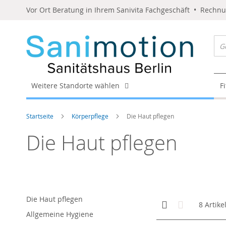
Vor Ort Beratung in Ihrem Sanivita Fachgeschäft • Rechn
Weitere Standorte wählen
F
Startseite
Körperpflege
Die Haut pflegen
Die Haut pflegen
Die Haut pflegen
Anzeigen
Kachelansicht
Liste
8
Artike
als
Allgemeine Hygiene