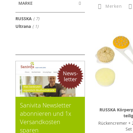
MARKE
Merken
Artikel
RUSSKA
7
Artikel
Ultrana
1
Sanivita Newsletter
RUSSKA Körperpf
abonnieren und 1x
teili
Versandkosten
Rückencremer + 2
Set
sparen