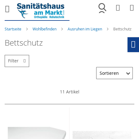
Merkliste
War
Startseite
Wohlbefinden
Ausruhen im Liegen
Bettschutz
Bettschutz
Ho
Filter
11
Artikel