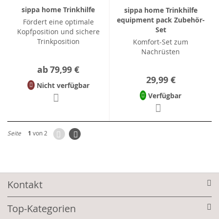
sippa home Trinkhilfe
sippa home Trinkhilfe
equipment pack Zubehör-
Fördert eine optimale
Set
Kopfposition und sichere
Trinkposition
Komfort-Set zum
Nachrüsten
ab
79,99 €
29,99 €
Nicht verfügbar
Verfügbar
Zurück
Seite
Weiter
Seite
1
von 2
Kontakt
Top-Kategorien