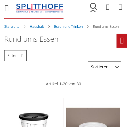
Merkliste
War
Startseite
Haushalt
Essen und Trinken
Rund ums Essen
Rund ums Essen
Ho
Filter
Artikel
1
-
20
von
30