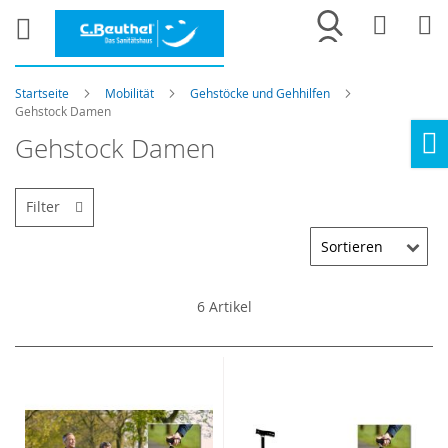
Merkliste
War
Startseite
Mobilität
Gehstöcke und Gehhilfen
Gehstock Damen
Gehstock Damen
Ho
Filter
6
Artikel