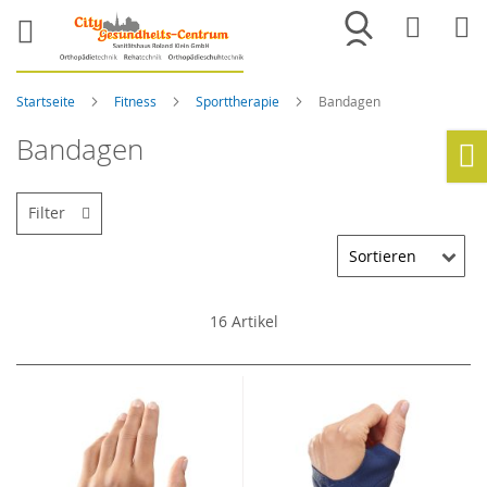
Merkliste
War
Startseite
Fitness
Sporttherapie
Bandagen
Bandagen
Ho
Filter
16
Artikel