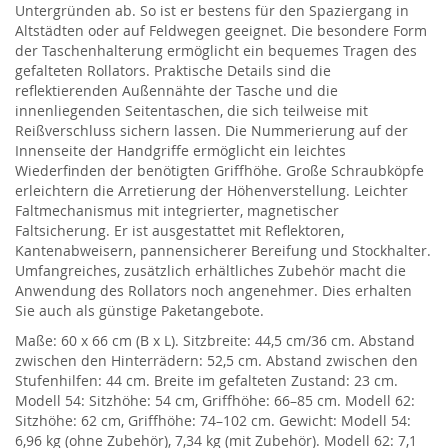
Untergründen ab. So ist er bestens für den Spaziergang in
Altstädten oder auf Feldwegen geeignet. Die besondere Form
der Taschenhalterung ermöglicht ein bequemes Tragen des
gefalteten Rollators. Praktische Details sind die
reflektierenden Außennähte der Tasche und die
innenliegenden Seitentaschen, die sich teilweise mit
Reißverschluss sichern lassen. Die Nummerierung auf der
Innenseite der Handgriffe ermöglicht ein leichtes
Wiederfinden der benötigten Griffhöhe. Große Schraubköpfe
erleichtern die Arretierung der Höhenverstellung. Leichter
Faltmechanismus mit integrierter, magnetischer
Faltsicherung. Er ist ausgestattet mit Reflektoren,
Kantenabweisern, pannensicherer Bereifung und Stockhalter.
Umfangreiches, zusätzlich erhältliches Zubehör macht die
Anwendung des Rollators noch angenehmer. Dies erhalten
Sie auch als günstige Paketangebote.
Maße: 60 x 66 cm (B x L). Sitzbreite: 44,5 cm/36 cm. Abstand
zwischen den Hinterrädern: 52,5 cm. Abstand zwischen den
Stufenhilfen: 44 cm. Breite im gefalteten Zustand: 23 cm.
Modell 54: Sitzhöhe: 54 cm, Griffhöhe: 66–85 cm. Modell 62:
Sitzhöhe: 62 cm, Griffhöhe: 74–102 cm. Gewicht: Modell 54:
6,96 kg (ohne Zubehör), 7,34 kg (mit Zubehör). Modell 62: 7,1