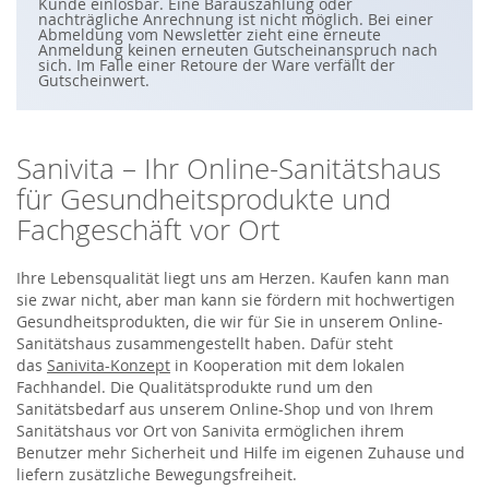
S
Kunde einlösbar. Eine Barauszahlung oder
i
nachträgliche Anrechnung ist nicht möglich. Bei einer
e
Abmeldung vom Newsletter zieht eine erneute
s
Anmeldung keinen erneuten Gutscheinanspruch nach
i
sich. Im Falle einer Retoure der Ware verfällt der
c
Gutscheinwert.
h
f
ü
r
u
Sanivita – Ihr Online-Sanitätshaus
n
s
für Gesundheitsprodukte und
e
r
Fachgeschäft vor Ort
e
n
N
e
Ihre Lebensqualität liegt uns am Herzen. Kaufen kann man
w
sie zwar nicht, aber man kann sie fördern mit hochwertigen
s
Gesundheitsprodukten, die wir für Sie in unserem Online-
l
e
Sanitätshaus zusammengestellt haben. Dafür steht
t
das
Sanivita-Konzept
in Kooperation mit dem lokalen
t
e
Fachhandel. Die Qualitätsprodukte rund um den
r
Sanitätsbedarf aus unserem Online-Shop und von Ihrem
a
n
Sanitätshaus vor Ort von Sanivita ermöglichen ihrem
:
Benutzer mehr Sicherheit und Hilfe im eigenen Zuhause und
liefern zusätzliche Bewegungsfreiheit.