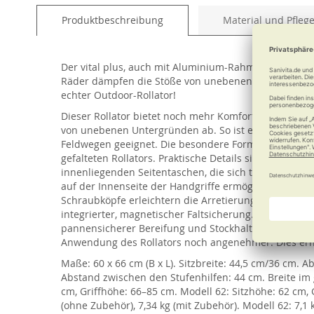
of
Produktbeschreibung
Material und Pfleg
the
images
gallery
Der vital plus, auch mit Aluminium-Rahmen, verwöhn
Räder dämpfen die Stöße von unebenen Untergründen
echter Outdoor-Rollator!
Dieser Rollator bietet noch mehr Komfort als der Rolla
von unebenen Untergründen ab. So ist er bestens für
Feldwegen geeignet. Die besondere Form der Tasche
gefalteten Rollators. Praktische Details sind die ref
innenliegenden Seitentaschen, die sich teilweise mi
auf der Innenseite der Handgriffe ermöglicht ein lei
Schraubköpfe erleichtern die Arretierung der Höhenv
integrierter, magnetischer Faltsicherung. Er ist ausge
pannensicherer Bereifung und Stockhalter. Umfangrei
Anwendung des Rollators noch angenehmer. Dies erha
Maße: 60 x 66 cm (B x L). Sitzbreite: 44,5 cm/36 cm. 
Abstand zwischen den Stufenhilfen: 44 cm. Breite im 
cm, Griffhöhe: 66–85 cm. Modell 62: Sitzhöhe: 62 cm, 
(ohne Zubehör), 7,34 kg (mit Zubehör). Modell 62: 7,1 