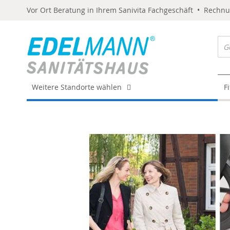
Vor Ort Beratung in Ihrem Sanivita Fachgeschäft • Rechn
Weitere Standorte wählen
F
Skip
to
the
end
of
the
images
gallery