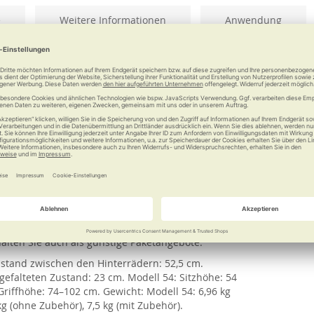
e
Weitere Informationen
Anwendung
t zusätzlich Hände und Gelenke: Seine weichen
, etwa von Kopfsteinpflaster und Feldwegen. Ein
tor vital classic. Die weichen Räder federn Stöße
 den Spaziergang in Altstädten oder auf
nhalterung ermöglicht ein bequemes Tragen des
lektierenden Außennähte der Tasche und die
t Reißverschluss sichern lassen. Die Nummerierung
chtes Wiederfinden der benötigten Griffhöhe. Große
erstellung. Leichter Faltmechanismus mit
stattet mit Reflektoren, Kantenabweisern,
ches, zusätzlich erhältliches Zubehör macht die
lten Sie auch als günstige Paketangebote.
Abstand zwischen den Hinterrädern: 52,5 cm.
gefalteten Zustand: 23 cm. Modell 54: Sitzhöhe: 54
Griffhöhe: 74–102 cm. Gewicht: Modell 54: 6,96 kg
kg (ohne Zubehör), 7,5 kg (mit Zubehör).