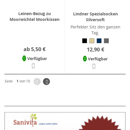
Leinen-Bezug zu
Lindner Spezialsocken
Moorwichtel Moorkissen
Silversoft
Perfekter Sitz den ganzen
Tag.
ab
5,50 €
12,90 €
Verfügbar
Verfügbar
Zurück
Seite
Weiter
Seite
1
von 10