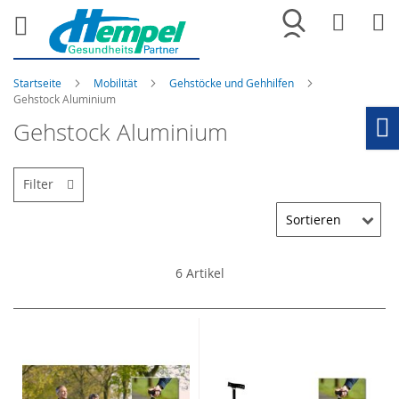
Merkliste
War
Startseite
Mobilität
Gehstöcke und Gehhilfen
Gehstock Aluminium
Gehstock Aluminium
Ho
Filter
6
Artikel