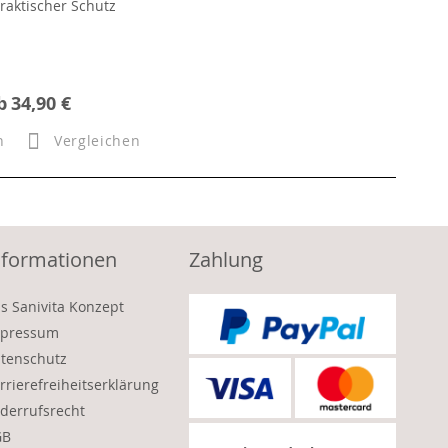
raktischer Schutz
b
34,90 €
n
Vergleichen
nformationen
Zahlung
s Sanivita Konzept
pressum
tenschutz
rrierefreiheitserklärung
derrufsrecht
GB