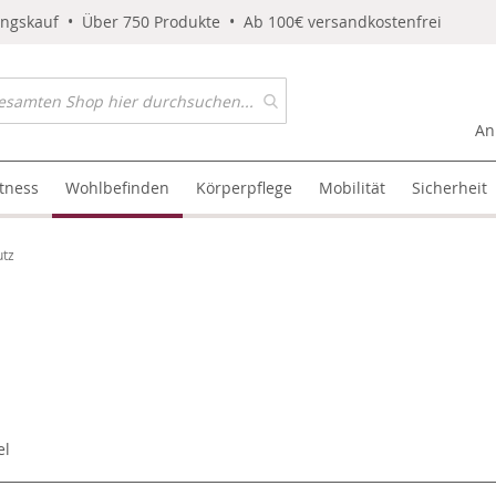
ungskauf • Über 750 Produkte • Ab 100€ versandkostenfrei
An
itness
Wohlbefinden
Körperpflege
Mobilität
Sicherheit
utz
el