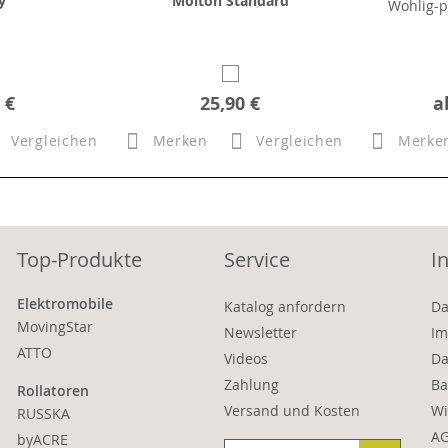
y
Molton Standard
Wohlig-p
 €
25,90 €
a
Vergleichen
Merken
Vergleichen
Merke
Top-Produkte
Service
I
Elektromobile
Katalog anfordern
Da
MovingStar
Newsletter
Im
ATTO
Videos
Da
Zahlung
Ba
Rollatoren
Versand und Kosten
Wi
RUSSKA
A
byACRE