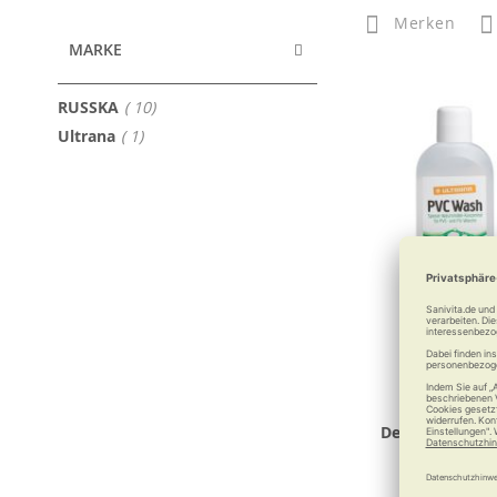
Merken
MARKE
Artikel
RUSSKA
10
Artikel
Ultrana
1
Ultrana P
Desinfektions