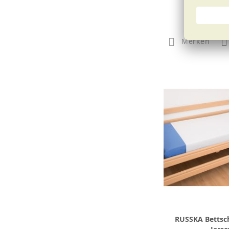
ab
3,5
Merken
RUSSKA Bettsc