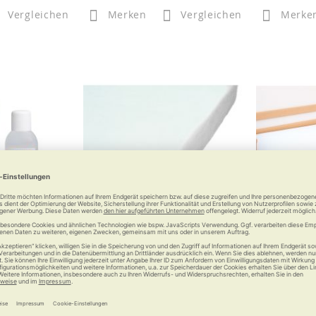
Vergleichen
Merken
Vergleichen
Merke
VC Wash
RUSSKA Matratzenschutzbezug
RUSSKA Mat
waschmittel
Frottee Standard
Matratzenschutz mit Frottee
Matratzen