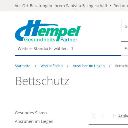
Vor Ort Beratung in Ihrem Sanivita Fachgeschäft • Rechn
Weitere Standorte wählen
F
Startseite
Wohlbefinden
Ausruhen im Liegen
Bettsch
Bettschutz
Gesundes Sitzen
Anzeigen
Kachelansicht
Liste
11
Artik
als
Ausruhen im Liegen