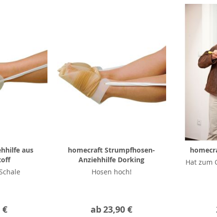
hhilfe aus
homecraft Strumpfhosen-
homecra
off
Anziehhilfe Dorking
Hat zum 
 Schale
Hosen hoch!
 €
ab
23,90 €