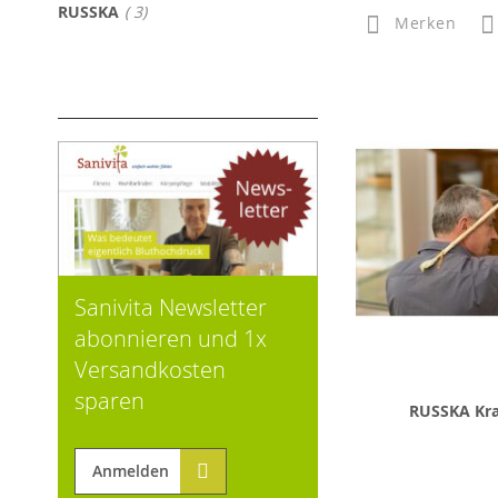
Artikel
RUSSKA
3
Merken
Sanivita Newsletter
abonnieren und 1x
Versandkosten
sparen
RUSSKA Kr
Anmelden