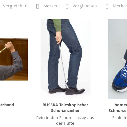
Vergleichen
Merken
Vergleichen
Merke
atzhand
RUSSKA Teleskopischer
homecr
Schuhanzieher
Schnürsen
Rein in den Schuh – lässig aus
Schleif
der Hüfte