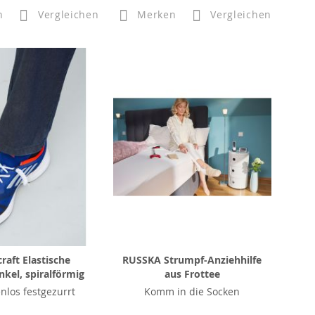
n
Vergleichen
Merken
Vergleichen
aft Elastische
RUSSKA Strumpf-Anziehhilfe
kel, spiralförmig
aus Frottee
enlos festgezurrt
Komm in die Socken