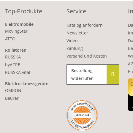
Top-Produkte
Service
I
Elektromobile
Katalog anfordern
Da
MovingStar
Newsletter
Im
ATTO
Videos
Da
Zahlung
Ba
Rollatoren
Versand und Kosten
Wi
RUSSKA
A
byACRE
Bestellung
En
RUSSKA vital
widerrufen
Blutdruckmessgeräte
OMRON
Beurer