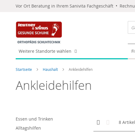
Vor Ort Beratung in Ihrem Sanivita Fachgeschäft • Rechn
Weitere Standorte wählen
F
Startseite
Haushalt
Ankleidehilfen
Ankleidehilfen
Essen und Trinken
Anzeigen
Kachelansicht
Liste
8
Artike
als
Alltagshilfen