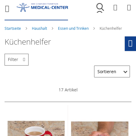
Merkliste
War
Startseite
Haushalt
Essen und Trinken
Küchenhelfer
Küchenhelfer
Ho
Filter
17
Artikel