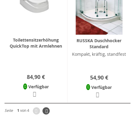
Toilettensitzerhöhung
RUSSKA Duschhocker
QuickTop mit Armlehnen
Standard
Kompakt, kräftig, standfest
84,90 €
54,90 €
Verfügbar
Verfügbar
Zurück
Seite
Weiter
Seite
1
von 4