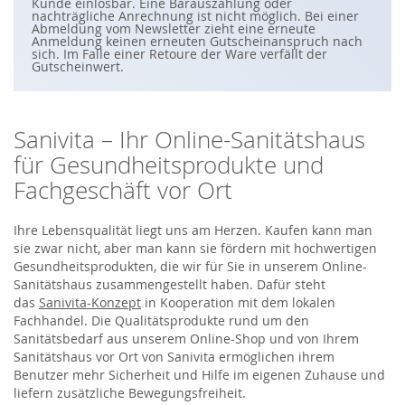
S
Kunde einlösbar. Eine Barauszahlung oder
i
nachträgliche Anrechnung ist nicht möglich. Bei einer
e
Abmeldung vom Newsletter zieht eine erneute
s
Anmeldung keinen erneuten Gutscheinanspruch nach
i
sich. Im Falle einer Retoure der Ware verfällt der
c
Gutscheinwert.
h
f
ü
r
u
Sanivita – Ihr Online-Sanitätshaus
n
s
für Gesundheitsprodukte und
e
r
Fachgeschäft vor Ort
e
n
N
e
Ihre Lebensqualität liegt uns am Herzen. Kaufen kann man
w
sie zwar nicht, aber man kann sie fördern mit hochwertigen
s
Gesundheitsprodukten, die wir für Sie in unserem Online-
l
e
Sanitätshaus zusammengestellt haben. Dafür steht
t
das
Sanivita-Konzept
in Kooperation mit dem lokalen
t
e
Fachhandel. Die Qualitätsprodukte rund um den
r
Sanitätsbedarf aus unserem Online-Shop und von Ihrem
a
n
Sanitätshaus vor Ort von Sanivita ermöglichen ihrem
:
Benutzer mehr Sicherheit und Hilfe im eigenen Zuhause und
liefern zusätzliche Bewegungsfreiheit.