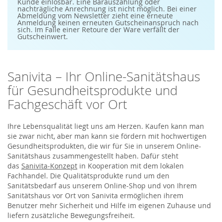
S
Kunde einlösbar. Eine Barauszahlung oder
i
nachträgliche Anrechnung ist nicht möglich. Bei einer
e
Abmeldung vom Newsletter zieht eine erneute
s
Anmeldung keinen erneuten Gutscheinanspruch nach
i
sich. Im Falle einer Retoure der Ware verfällt der
c
Gutscheinwert.
h
f
ü
r
u
Sanivita – Ihr Online-Sanitätshaus
n
s
für Gesundheitsprodukte und
e
r
Fachgeschäft vor Ort
e
n
N
e
Ihre Lebensqualität liegt uns am Herzen. Kaufen kann man
w
sie zwar nicht, aber man kann sie fördern mit hochwertigen
s
Gesundheitsprodukten, die wir für Sie in unserem Online-
l
e
Sanitätshaus zusammengestellt haben. Dafür steht
t
das
Sanivita-Konzept
in Kooperation mit dem lokalen
t
e
Fachhandel. Die Qualitätsprodukte rund um den
r
Sanitätsbedarf aus unserem Online-Shop und von Ihrem
a
n
Sanitätshaus vor Ort von Sanivita ermöglichen ihrem
:
Benutzer mehr Sicherheit und Hilfe im eigenen Zuhause und
liefern zusätzliche Bewegungsfreiheit.