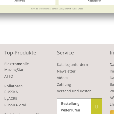
Vergleichen
Merken
Vergleichen
Merke
Top-Produkte
Service
I
Elektromobile
Katalog anfordern
Da
MovingStar
Newsletter
Im
ATTO
Videos
Da
Zahlung
Ba
Rollatoren
Versand und Kosten
Wi
RUSSKA
A
byACRE
Bestellung
En
RUSSKA vital
widerrufen