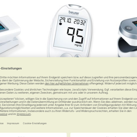
meter PO 35
Beurer Blutzuckermessgerät GL
Beurer P
44
Schlau
Streifen rein, Werte raus
 €
29,99 €