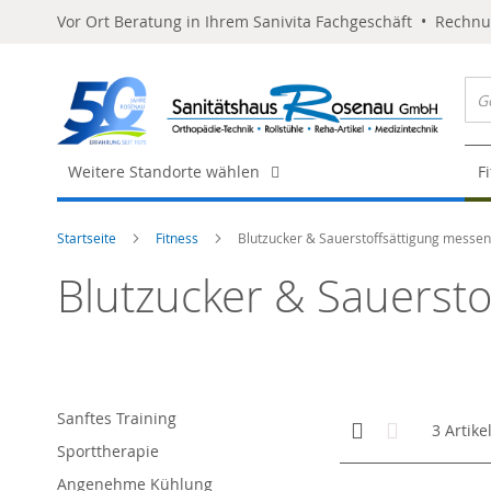
Vor Ort Beratung in Ihrem Sanivita Fachgeschäft • Rechn
Weitere Standorte wählen
F
Startseite
Fitness
Blutzucker & Sauerstoffsättigung messen
Blutzucker & Sauerst
Sanftes Training
Anzeigen
Kachelansicht
Liste
3
Artike
als
Sporttherapie
Angenehme Kühlung