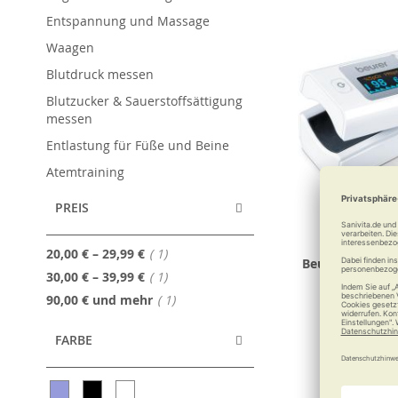
Entspannung und Massage
Waagen
Blutdruck messen
Blutzucker & Sauerstoffsättigung
messen
Entlastung für Füße und Beine
Atemtraining
PREIS
Artikel
20,00 €
–
29,99 €
1
Beurer Pulsoxi
Artikel
30,00 €
–
39,99 €
1
Artikel
90,00 €
und mehr
1
FARBE
34,99