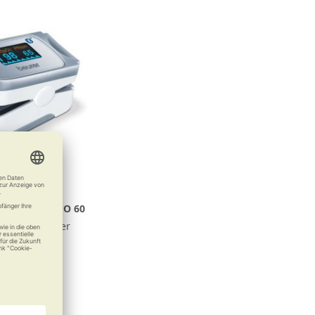
ulsoximeter PO 60
kopf am Finger
91,99 €