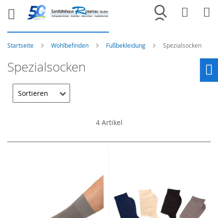
Merkliste
War
Startseite
Wohlbefinden
Fußbekleidung
Spezialsocken
Spezialsocken
Ho
4
Artikel