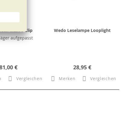
bach MaxTV Clip
Wedo Leselampe Looplight
träger aufgepasst
81,00 €
28,95 €
n
Vergleichen
Merken
Vergleichen