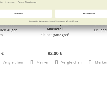
lfe HA 50
Eschenbach Lupenbrille
Eschen
MaxDetail
rden Augen
Brillen
en
Kleines ganz groß
 €
92,00 €
Vergleichen
Merken
Vergleichen
Merke