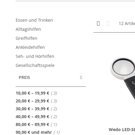
Essen und Trinken
Anzeigen
Kachelansicht
Liste
12
Artik
als
Alltagshilfen
Greifhilfen
Ankleidehilfen
Seh- und Hörhilfen
Gesellschaftsspiele
PREIS
Artikel
10,00 €
–
19,99 €
3
Artikel
20,00 €
–
29,99 €
3
Artikel
30,00 €
–
39,99 €
2
Artikel
40,00 €
–
49,99 €
2
Artikel
80,00 €
–
89,99 €
1
Wedo LED-S
Artikel
90,00 €
und mehr
1