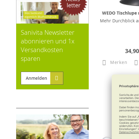
WEDO Tischlupe m
Mehr Durchblick a
Sanivita Newsletter
abonnieren und 1x
Versandkosten
34,90
sparen
Merken
Anmelden