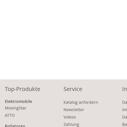
Top-Produkte
Service
I
Elektromobile
Katalog anfordern
Da
MovingStar
Newsletter
Im
ATTO
Videos
Da
Zahlung
Ba
Rollatoren