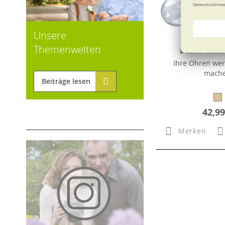
Unsere
Themenwelten
Beurer Hörhi
Ihre Ohren we
mach
Beiträge lesen
42,99
Merken