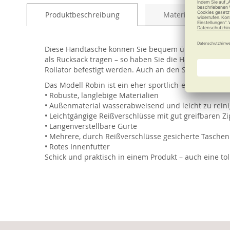
of
Produktbeschreibung
Material und Pfleg
the
images
gallery
Diese Handtasche können Sie bequem über der Schulte
als Rucksack tragen – so haben Sie die Hände frei. D
Rollator befestigt werden. Auch an den Schiebegriffen
Das Modell Robin ist ein eher sportlich-elegantes Mo
• Robuste, langlebige Materialien
• Außenmaterial wasserabweisend und leicht zu rein
• Leichtgängige Reißverschlüsse mit gut greifbaren Z
• Längenverstellbare Gurte
• Mehrere, durch Reißverschlüsse gesicherte Taschen
• Rotes Innenfutter
Schick und praktisch in einem Produkt – auch eine to