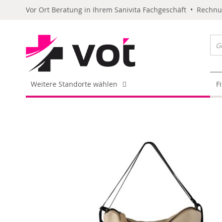
Vor Ort Beratung in Ihrem Sanivita Fachgeschäft • Rechn
Weitere Standorte wählen
F
Skip
to
the
end
of
the
images
gallery