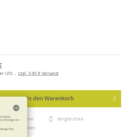
€
er
USt. ,
zzgl.
5,95 €
Versand
In den Warenkorb
Merken
Vergleichen
Drucken