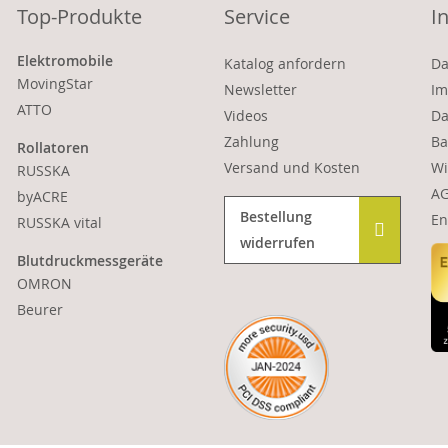
Top-Produkte
Service
I
Elektromobile
Katalog anfordern
Da
MovingStar
Newsletter
Im
ATTO
Videos
Da
Zahlung
Ba
Rollatoren
Versand und Kosten
Wi
RUSSKA
A
byACRE
Bestellung
En
RUSSKA vital
widerrufen
Blutdruckmessgeräte
OMRON
Beurer