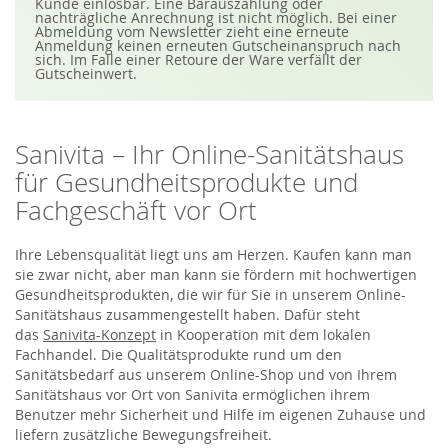
S
Kunde einlösbar. Eine Barauszahlung oder
i
nachträgliche Anrechnung ist nicht möglich. Bei einer
e
Abmeldung vom Newsletter zieht eine erneute
s
Anmeldung keinen erneuten Gutscheinanspruch nach
i
sich. Im Falle einer Retoure der Ware verfällt der
c
Gutscheinwert.
h
f
ü
r
u
Sanivita – Ihr Online-Sanitätshaus
n
s
für Gesundheitsprodukte und
e
r
Fachgeschäft vor Ort
e
n
N
e
Ihre Lebensqualität liegt uns am Herzen. Kaufen kann man
w
sie zwar nicht, aber man kann sie fördern mit hochwertigen
s
Gesundheitsprodukten, die wir für Sie in unserem Online-
l
e
Sanitätshaus zusammengestellt haben. Dafür steht
t
das
Sanivita-Konzept
in Kooperation mit dem lokalen
t
e
Fachhandel. Die Qualitätsprodukte rund um den
r
Sanitätsbedarf aus unserem Online-Shop und von Ihrem
a
n
Sanitätshaus vor Ort von Sanivita ermöglichen ihrem
:
Benutzer mehr Sicherheit und Hilfe im eigenen Zuhause und
liefern zusätzliche Bewegungsfreiheit.