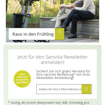
Raus in den Frühling
Jetzt für den Sanivita Newsletter
anmelden!
Sichern Sie sich gratis Versand für
Ihre nächste Bestellung* mit Ihrer
Newsletter-Anmeldung!
M
e
l
d
e
n
* Gültig ab einem Warenwert von 30€. Einmalig pro