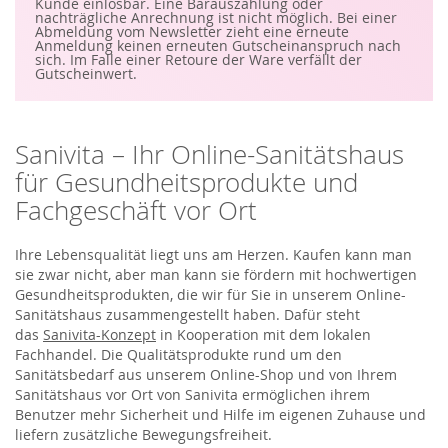
S
Kunde einlösbar. Eine Barauszahlung oder
i
nachträgliche Anrechnung ist nicht möglich. Bei einer
e
Abmeldung vom Newsletter zieht eine erneute
s
Anmeldung keinen erneuten Gutscheinanspruch nach
i
sich. Im Falle einer Retoure der Ware verfällt der
c
Gutscheinwert.
h
f
ü
r
u
Sanivita – Ihr Online-Sanitätshaus
n
s
für Gesundheitsprodukte und
e
r
Fachgeschäft vor Ort
e
n
N
e
Ihre Lebensqualität liegt uns am Herzen. Kaufen kann man
w
sie zwar nicht, aber man kann sie fördern mit hochwertigen
s
Gesundheitsprodukten, die wir für Sie in unserem Online-
l
e
Sanitätshaus zusammengestellt haben. Dafür steht
t
das
Sanivita-Konzept
in Kooperation mit dem lokalen
t
e
Fachhandel. Die Qualitätsprodukte rund um den
r
Sanitätsbedarf aus unserem Online-Shop und von Ihrem
a
n
Sanitätshaus vor Ort von Sanivita ermöglichen ihrem
:
Benutzer mehr Sicherheit und Hilfe im eigenen Zuhause und
liefern zusätzliche Bewegungsfreiheit.