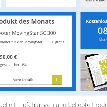
Weitere Info
odukt des Monats
Kostenlos
0
ooter MovingStar SC 300
Mont
khalter für den MovingStar SC 300 gratis
!
90,00 €
Auszeic
.
gesetzlicher
USt.
für Saniv
Mehr Details
uelle Empfehlungen und beliebte Prod