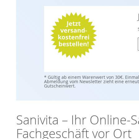
l
i
* Gültig ab einem Warenwert von 30€. Einmal
Abmeldung vom Newsletter zieht eine erneute
i
Gutscheinwert.
f
Sanivita – Ihr Online
Fachgeschäft vor Ort