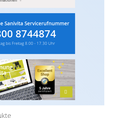
rmationen
e Sanivita Servicerufnummer
800 8744874
ag bis Freitag
8.00 - 17.30 Uhr
hnung
ita
ukte