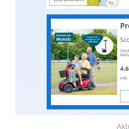
Pr
Sc
Stoc
dazu
4.6
inkl
Akt