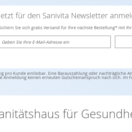
Jetzt für den Sanivita Newsletter anme
Sichern Sie sich gratis Versand für Ihre nächste Bestellung* mit I
M
e
d
e
n
S
e
ig pro Kunde einlösbar. Eine Barauszahlung oder nachträgliche Anr
s
 Anmeldung keinen erneuten Gutscheinanspruch nach sich. Im Fall
c
h
ü
r
u
n
-Sanitätshaus für Gesund
s
e
r
e
n