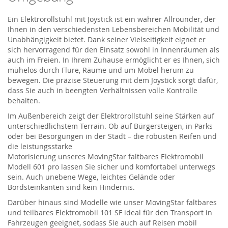
Ein Elektrorollstuhl mit Joystick ist ein wahrer Allrounder, der
Ihnen in den verschiedensten Lebensbereichen Mobilität und
Unabhängigkeit bietet. Dank seiner Vielseitigkeit eignet er
sich hervorragend für den Einsatz sowohl in Innenräumen als
auch im Freien. In Ihrem Zuhause ermöglicht er es Ihnen, sich
mühelos durch Flure, Räume und um Möbel herum zu
bewegen. Die präzise Steuerung mit dem Joystick sorgt dafür,
dass Sie auch in beengten Verhältnissen volle Kontrolle
behalten.
Im Außenbereich zeigt der Elektrorollstuhl seine Stärken auf
unterschiedlichstem Terrain. Ob auf Bürgersteigen, in Parks
oder bei Besorgungen in der Stadt – die robusten Reifen und
die leistungsstarke
Motorisierung
unseres
MovingStar
faltbares Elektromobil
Modell 601
pro
lassen
Sie sicher und komfortabel unterwegs
sein. Auch unebene Wege, leichtes Gelände oder
Bordsteinkanten sind kein Hindernis.
Darüber hinaus sind Modelle
wie unser
MovingStar
faltbares
und teilbares Elektromobil 101 SF
ideal
für den Transport in
Fahrzeugen geeignet, sodass Sie auch auf Reisen mobil