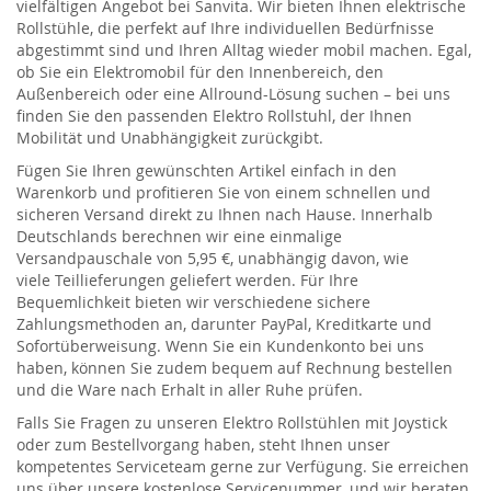
vielfältigen Angebot bei
Sanvita
. Wir bieten Ihnen e
lektrische
Rollstühle
, die perfekt auf Ihre individuellen Bedürfnisse
abgestimmt sind
und Ihren Alltag wieder mobil machen
. Egal,
ob Sie ein
Elektromobil
für den Innenbereich, den
Außenbereich oder eine Allround-Lösung suchen – bei uns
finden Sie den passenden
Elektro
Rollstuhl
, der Ihnen
Mobilität und Unabhängigkeit zurückgibt.
Fügen Sie Ihren gewünschten
Artikel
einfach in den
Warenkorb und profitieren Sie von einem schnellen und
sicheren Versand direkt zu Ihnen nach Hause. Innerhalb
Deutschlands berechnen wir eine einmalige
Versandpauschale von 5,95 €, unabhängig davon, wie
viele
Teillieferu
n
gen geliefert werden
. Für Ihre
Bequemlichkeit bieten wir verschiedene sichere
Zahlungsmethoden an, darunter PayPal, Kreditkarte und
Sofortüberweisung. Wenn Sie ein Kundenkonto bei uns
haben, können Sie zudem bequem auf Rechnung bestellen
und die Ware nach Erhalt in aller Ruhe prüfen.
Falls Sie Fragen zu unseren
Elektro
R
ollstühlen
mit Joystick
oder zum Bestellvorgang haben, steht Ihnen unser
kompetentes Serviceteam gerne zur Verfügung. Sie erreichen
uns über unsere kostenlose Servicenummer, und wir beraten