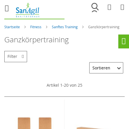
Merkliste
War
Startseite
Fitness
Sanftes Training
Ganzkörpertraining
Ganzkörpertraining
Ho
Filter
Artikel
1
-
20
von
25