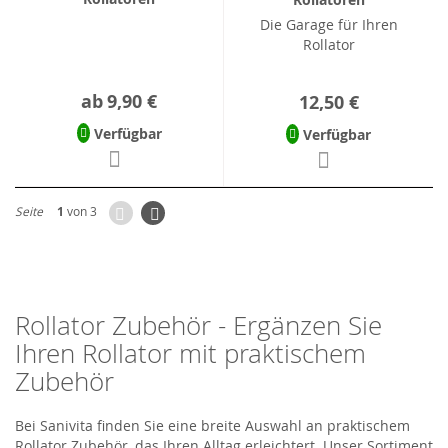
Die Garage für Ihren
Rollator
ab
9,90 €
12,50 €
Verfügbar
Verfügbar
Zurück
Seite
Weiter
Seite
1
von 3
Rollator Zubehör - Ergänzen Sie
Ihren Rollator mit praktischem
Zubehör
Bei Sanivita finden Sie eine breite Auswahl an praktischem
Rollator Zubehör, das Ihren Alltag erleichtert. Unser Sortiment